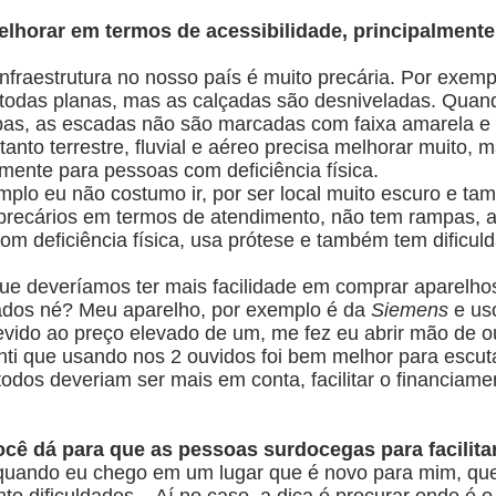
melhorar em termos de acessibilidade, principalmen
 infraestrutura no nosso país é muito precária. Por exemp
 todas planas, mas as calçadas são desniveladas. Quand
as, as escadas não são marcadas com faixa amarela e a 
tanto terrestre, fluvial e aéreo precisa melhorar muito
mente para pessoas com deficiência física.
mplo eu não costumo ir, por ser local muito escuro e t
precários em termos de atendimento, não tem rampas, a
 deficiência física, usa prótese e também tem dificuld
ue deveríamos ter mais facilidade em comprar aparelhos
tados né? Meu aparelho, por exemplo é da
Siemens
e us
Devido ao preço elevado de um, me fez eu abrir mão de o
enti que usando nos 2 ouvidos foi bem melhor para escut
 todos deveriam ser mais em conta, facilitar o financiam
ocê dá para que as pessoas surdocegas para facilitar
uando eu chego em um lugar que é novo para mim, que