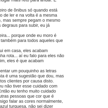
 lugar mais reto para andar. E
reiro de ônibus só quando está
o de ler e na volta é a mesma
eço, mas sempre pegam o mesmo
 degraus para subir, eu já
eira... porque onde eu moro é
s também para todos aqueles que
qui em casa, eles acabam
a rota... aí eu falo para eles não
mim, eles é que acabam
entar um pouquinho as letras
 Esta é uma sugestão que dou, mas
os clientes por causa disto.
 eu não tiver esse cuidado com
Então eu tenho muito cuidado
utras pessoas que cor que é
igo falar as cores normalmente,
zul turquesa, não sei dizer