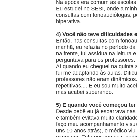
Na época era comum as escolas e
Eu estudei no SESI, onde a minh
consultas com fonoaudiólogas, p
hiperativa.
4) Você não teve dificuldade
Então, nas consultas com fonoau
manhã, eu refazia no período da
na frente, fui assídua na leitura
perguntava para os professores
Aí quando eu cheguei na quinta s
fui me adaptando às aulas. Dific
professores não eram dinâmicos.
repetitivas.... E eu sou muito ac
mas acabei superando.
5) E quando você começou ter
Desde bebê eu já esbarrava nas 
e também evitava muita claridad
faço meu acompanhamento visu
uns 10 anos atrás), o médico vi