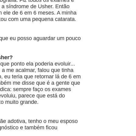
ografia. Fiz todos os exames e
e a síndrome de Usher. Então
 ele de 6 em 6 meses. A minha
stou com uma pequena catarata.
, que eu posso aguardar um pouco
sher?
ue ponto ela poderia evoluir...
 a me acalmar, falou que tinha
 eu teria que retornar lá de 6 em
ambém me disse que é a gente que
édica: sempre faço os exames
evoluiu, parece que está do
to muito grande.
mãe adotiva, tenho o meu esposo
gnóstico e também ficou