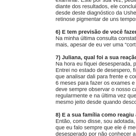
examinar. Este por sua vez, pedi
diante dos resultados, ele conc
desde deste diagnóstico da Ush
retinose pigmentar de uns tempo
6) E tem previsão de você fazer
Na minha última consulta consta
mais, apesar de eu ver uma “cor
7) Juliana, qual foi a sua rea
Na hora eu fiquei desesperada, p
Entrei no estado de desespero, 
que analisar dali para frente e 
6 meses para fazer os exames e 
deve sempre observar o nosso ca
regularmente e na última vez que
mesmo jeito desde quando descob
8) E a sua família como reagiu 
Então, como disse, sou adotada,
que eu falo sempre que ele é meu
desesperado por não conhecer a