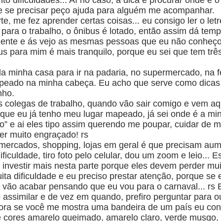
 dificuldades... Aí no caso, a dica é procurar onde é o
 e se precisar peço ajuda para alguém me acompanhar.
e, me fez aprender certas coisas... eu consigo ler o let
para o trabalho, o ônibus é lotado, então assim dá temp
e gente e ás vejo as mesmas pessoas que eu não conh
us para mim é mais tranquilo, porque eu sei que tem três
a minha casa para ir na padaria, no supermercado, na f
mapeado na minha cabeça. Eu acho que serve como dica
nho.
us colegas de trabalho, quando vão sair comigo e vem a
rque eu já tenho meu lugar mapeado, já sei onde é a minh
o” e ai eles tipo assim querendo me poupar, cuidar de 
er muito engraçado! rs
mercados, shopping, lojas em geral é que precisam aum
ficuldade, tiro foto pelo celular, dou um zoom e leio...
nvestir mais nesta parte porque eles devem perder muit
ta dificuldade e eu preciso prestar atenção, porque se
 vão acabar pensando que eu vou para o carnaval... rs 
 assimilar e de vez em quando, prefiro perguntar para o
ra se você me mostra uma bandeira de um país eu cons
 cores amarelo queimado, amarelo claro, verde musgo, a