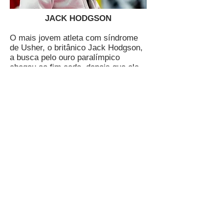
JACK HODGSON
O mais jovem atleta com síndrome
de Usher, o britânico Jack Hodgson,
a busca pelo ouro paralímpico
chegou ao fim cedo, depois que ele
sofreu uma derrota de partir o
coração na pontuação de ouro em
sua primeira luta.
O judoca foi derrotado por Ilham
Zakiyev, do Azerbaijão, após
reivindicar o Waza-ari durante o
período de pontuação de ouro em
Tóquio, terminando nas oitavas de
final.
Classificado em sexto lugar no
mundo na categoria judô masculino
acima de 100kg, Hodgson buscava
melhorar sua sétima colocação nos