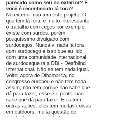
parecido como seu no exterior? E
você é reconhecido lá fora?
No exterior não tem este projeto. O
que tem lá fora, é muito interessante
o trabalho com cegos por exemplo,
existe com surdos, porém
pouquíssimo divulgado com
surdocegos. Nunca vi nada lá fora
com surdocego e isso que eu lido
com uma comunidade internacional
de surdocegueira a DBI - Deafblind
International. Não se tem nada igual.
Voltei agora de Dinamarca, no
congresso europeu e não tem nada
assim, não tem porque não sabe que
dá para fazer, esse é o ponto, não
sabe que dá para fazer. Eles tem
outras ações, eles tem muitas coisas
em outdoors, muita questão do
montanhismo e escalada por
exemplo, eles mexem muito com isto
e com a canoagem, mas não com