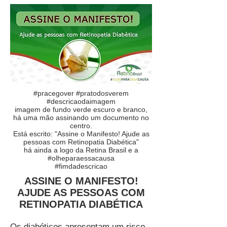
#pracegover #pratodosverem
#descricaodaimagem
imagem de fundo verde escuro e branco,
há uma mão assinando um documento no
centro.
Está escrito: "Assine o Manifesto! Ajude as
pessoas com Retinopatia Diabética"
há ainda a logo da Retina Brasil e a
#olheparaessacausa
#fimdadescricao
ASSINE O MANIFESTO!
AJUDE AS PESSOAS COM
RETINOPATIA DIABÉTICA
Os diabéticos apresentam um risco