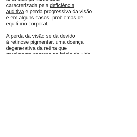
caracterizada pela
deficiência
auditiva
e perda progressiva da visão
e em alguns casos, problemas de
equilíbrio corporal
.
A perda da visão se dá devido
à
retinose pigmentar
, uma doença
degenerativa da retina que
geralmente aparece no início da vida
ou na adolescência. A RP é
caracterizada por sintomas como
cegueira noturna, dificuldade de
adaptação visual еm locais соm
pouca ou muita luminosidade е
redução dо campo visual periférico,
comumente chamada visão tubular.
Cerca de 30% das pessoas com
retinose relatam algum grau de perda
auditiva, e cerca de metade dos
casos são diagnosticados com a
síndrome de Usher. A incidência da