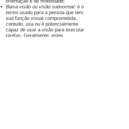
orientação e de mobilidade;
Baixa visão ou visão subnormal:
é o
termo usado para a pessoa que tem
sua função visual comprometida,
contudo, usa ou é potencialmente
capaz de usar a visão para executar
tarefas. Geralmente, estes
indivíduos apresentam resíduo visual
que lhe permite ler impressos com o
uso de lentes de aumento, lupas,
telescópios, se locomovem com o
auxílio de bengalas e fazem de
treinamentos de orientação.
Prevenção
Segundo os dados do Instituto
Brasileiro de Geografia e Estatística
(IBGE) de 2010, aqui no Brasil,
estima-se que existam mais de 6
milhões de pessoas, ou seja, cerca
de 4% da população tem deficiência