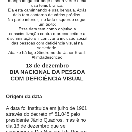
manga longa cor bege e short verde e ela
usa tênis branco.
Ela está caminhando e usa bengala. Atrás
dela tem contorno de vários prédios.
Na parte inferior, no lado esquerdo segue
um texto:
Essa data tem como objetivo a
conscientização contra o preconceito e a
discriminação e incentivar a inclusão social
das pessoas com deficiência visual na
sociedade.
Abaixo há logo Síndrome de Usher Brasil.
#fimdadescricao
13 de dezembro
DIA NACIONAL DA PESSOA
COM DEFICIÊNCIA VISUAL
Origem da data
A data foi instituída em julho de 1961
através do decreto nº 51.045 pelo
presidente Jânio Quadros, mas é no
dia 13 de dezembro que se
comemora o Dia Nacional da Pessoa