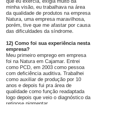
que eu exercia, exigia muito da
minha visão, eu trabalhava na área
da qualidade de produtos na empresa
Natura, uma empresa maravilhosa,
porém, tive que me afastar por causa
das dificuldades da síndrome.
12) Como foi sua experiência nesta
empresa?
Meu primeiro emprego em empresa
foi na Natura em Cajamar. Entrei
como PCD, em 2003 como pessoa
com deficiência auditiva. Trabalhei
como auxiliar de produção por 10
anos e depois fui pra área de
qualidade como função readaptada
logo depois que veio o diagnóstico da
retinose pigmentar.
Eles tentaram me realocar o horário
administrativo porém como eu tinha
que pegar condução, ônibus fretado
da empresa, eu tinha que madrugar
pra ir pois estava escuro... À tarde