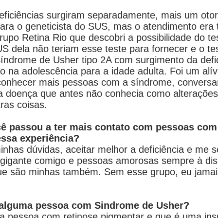
eficiências surgiram separadamente, mais um otor
ra o geneticista do SUS, mas o atendimento era t
rupo Retina Rio que descobri a possibilidade do te
 dela não teriam esse teste para fornecer e o te
índrome de Usher tipo 2A com surgimento da defici
 na adolescência para a idade adulta. Foi um alív
conhecer mais pessoas com a síndrome, conversar 
a doença que antes não conhecia como alterações 
ras coisas.
ê passou a ter mais contato com pessoas com 
ssa experiência?
minhas dúvidas, aceitar melhor a deficiência e me s
 gigante comigo e pessoas amorosas sempre à disp
e são minhas também. Sem esse grupo, eu jamais 
 alguma pessoa com Sindrome de Usher?
pessoa com retinose pigmentar e que é uma insp