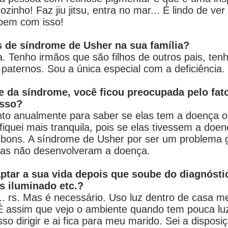
ozinho! Faz jiu jitsu, entra no mar... É lindo de 
 bem com isso!
 de síndrome de Usher na sua família?
a. Tenho irmãos que são filhos de outros pais, t
 paternos. Sou a única especial com a deficiência.
 da síndrome, você ficou preocupada pelo fato
isso?
o anualmente para saber se elas tem a doença o
quei mais tranquila, pois se elas tivessem a doen
bons. A síndrome de Usher por ser um problema g
as não desenvolveram a doença.
aptar a sua vida depois que soube do diagnóst
s iluminado etc.?
.. rs. Mas é necessário. Uso luz dentro de casa m
 É assim que vejo o ambiente quando tem pouca lu
so dirigir e ai fica para meu marido. Sei a dispos