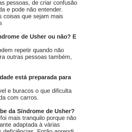
s pessoas, de criar confusão
ada e pode não entender.
s coisas que sejam mais
s
índrome de Usher ou não? E
podem repetir quando não
ara outras pessoas também,
idade está preparada para
el e buracos o que dificulta
ada com carros.
ube da Síndrome de Usher?
l foi mais tranquilo porque não
ante adaptada à várias
 deficiências. Então aprendi