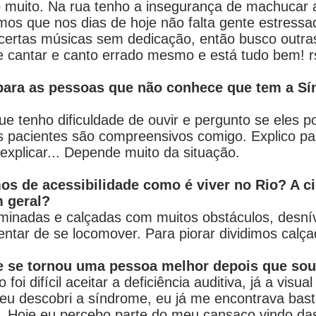
muito. Na rua tenho a insegurança de machucar a
emos que nos dias de hoje não falta gente estress
certas músicas sem dedicação, então busco outra
e cantar e canto errado mesmo e está tudo bem! r
 para as pessoas que não conhece que tem a S
ue tenho dificuldade de ouvir e pergunto se eles 
s pacientes são compreensivos comigo. Explico p
xplicar... Depende muito da situação.
os de acessibilidade como é viver no Rio? A c
 geral?
luminadas e calçadas com muitos obstáculos, desnív
ntar de se locomover. Para piorar dividimos calç
e se tornou uma pessoa melhor depois que so
i difícil aceitar a deficiência auditiva, já a visua
u descobri a síndrome, eu já me encontrava bast
.. Hoje eu percebo parte do meu cansaço vindo das