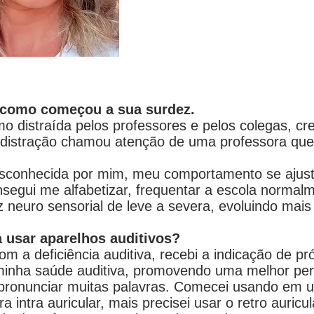
 como começou a sua surdez.
o distraída pelos professores e pelos colegas, cr
 distração chamou atenção de uma professora que 
.
desconhecida por mim, meu comportamento se ajus
segui me alfabetizar, frequentar a escola normal
z neuro sensorial de leve a severa, evoluindo mais
a usar aparelhos auditivos?
om a deficiência auditiva, recebi a indicação de pr
minha saúde auditiva, promovendo uma melhor per
pronunciar muitas palavras. Comecei usando em u
a intra auricular, mais precisei usar o retro auric