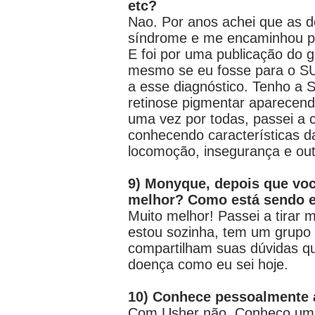
etc?
Nao. Por anos achei que as d
síndrome e me encaminhou pa
E foi por uma publicação do g
mesmo se eu fosse para o SUS
a esse diagnóstico. Tenho a S
retinose pigmentar aparecendo
uma vez por todas, passei a 
conhecendo características d
locomoção, insegurança e out
9) Monyque, depois que voc
melhor? Como está sendo e
Muito melhor! Passei a tirar 
estou sozinha, tem um grupo
compartilham suas dúvidas qu
doença como eu sei hoje.
10) Conhece pessoalmente
Com Usher não. Conheço uma 