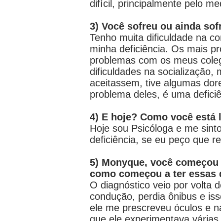
difícil, principalmente pelo 
3) Você sofreu ou ainda sof
Tenho muita dificuldade na c
minha deficiência. Os mais p
problemas com os meus colega
dificuldades na socialização,
aceitassem, tive algumas dor
problema deles, é uma defici
4) E hoje? Como você está 
Hoje sou Psicóloga e me sint
deficiência, se eu peço que 
5) Monyque, você começou a
como começou a ter essas d
O diagnóstico veio por volta
condução, perdia ônibus e i
ele me prescreveu óculos e na
que ele experimentava várias 