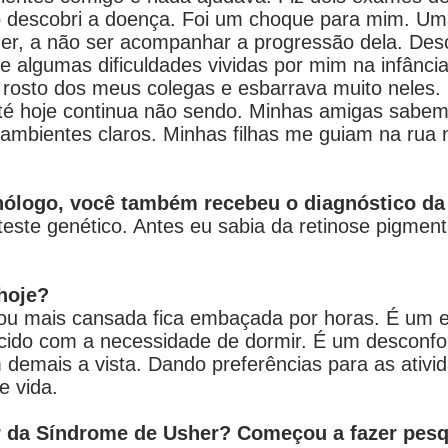
ndo descobri a doença. Foi um choque para mim. 
er, a não ser acompanhar a progressão dela. Desc
 algumas dificuldades vividas por mim na infânc
 rosto dos meus colegas e esbarrava muito neles. 
 até hoje continua não sendo. Minhas amigas sab
ambientes claros. Minhas filhas me guiam na rua
inólogo, você também recebeu o diagnóstico d
teste genético. Antes eu sabia da retinose pigment
hoje?
tou mais cansada fica embaçada por horas. É u
ido com a necessidade de dormir. É um desconfor
am demais a vista. Dando preferências para as ati
e vida.
lar da Síndrome de Usher? Começou a fazer pesq