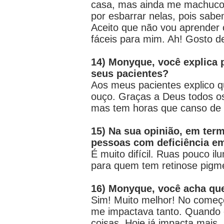
casa, mas ainda me machuco 
por esbarrar nelas, pois sab
Aceito que não vou aprender 
fáceis para mim. Ah! Gosto d
14) Monyque, você explica
seus pacientes?
Aos meus pacientes explico q
ouço. Graças a Deus todos o
mas tem horas que canso de e
15) Na sua opinião, em term
pessoas com deficiência em
É muito difícil. Ruas pouco i
para quem tem retinose pigme
16) Monyque, você acha qu
Sim! Muito melhor! No começo fo
me impactava tanto. Quando e
coisas. Hoje já impacta mais.