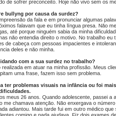
medo de sofrer preconceito. Hoje não vivo sem os m
re bullyng por causa da surdez?
ompreensão da fala e em pronunciar algumas palav
róximos falavam que eu tinha língua presa. Não me
s, até porque ninguém sabia da minha dificuldad
 mas não entendia direito o motivo. No trabalho e
es de cabeça com pessoas impacientes e intoleran
ência deles e não minha.
lidando com a sua surdez no trabalho?
o realizada em atuar na minha profissão. Meus cl
repitam uma frase, fazem isso sem problema.
 ter problemas visuais na infância ou foi mai
ificuldades.
 dos meus 26 anos. Quando adolescente, passei a 
sso me chamava atenção. Não enxergava o número 
da adiantou. Mais tarde fui em outro médico que s
lentes comigo e nada ajudava. Fiz dois exames de 